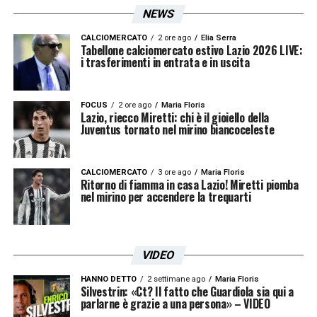
NEWS
CALCIOMERCATO
2 ore ago
Elia Serra
Tabellone calciomercato estivo Lazio 2026 LIVE:
i trasferimenti in entrata e in uscita
FOCUS
2 ore ago
Maria Floris
Lazio, riecco Miretti: chi è il gioiello della
Juventus tornato nel mirino biancoceleste
CALCIOMERCATO
3 ore ago
Maria Floris
Ritorno di fiamma in casa Lazio! Miretti piomba
nel mirino per accendere la trequarti
VIDEO
HANNO DETTO
2 settimane ago
Maria Floris
Silvestrin: «Ct? Il fatto che Guardiola sia qui a
parlarne è grazie a una persona» – VIDEO