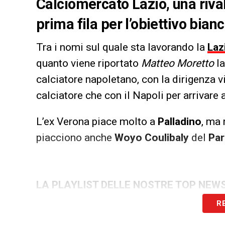
Calciomercato Lazio, una rival
prima fila per l’obiettivo bia
Tra i nomi sul quale sta lavorando la
Laz
quanto viene riportato
Matteo Moretto
l
calciatore napoletano, con la dirigenza v
calciatore che con il Napoli per arrivare
L’ex Verona piace molto a
Palladino
, ma 
piacciono anche
Woyo Coulibaly
del
Pa
LA PLAYLIST DELLE NOSTRE TOP NEW
R