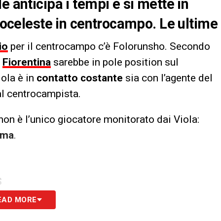
e anticipa i tempi e si mette in
ncoceleste in centrocampo. Le ultime
io
per il centrocampo c’è Folorunsho. Secondo
a
Fiorentina
sarebbe in pole position sul
iola è in
contatto costante
sia con l’agente del
 al centrocampista.
non è l’unico giocatore monitorato dai Viola:
rma
.
S
EAD MORE