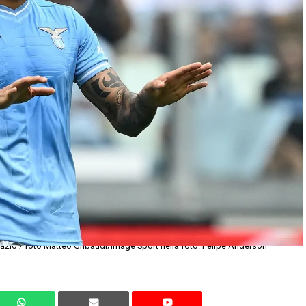
azio / foto Matteo Gribaudi/Image Sport nella foto: Felipe Anderson