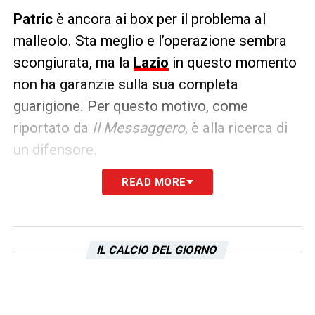
Patric
è ancora ai box per il problema al
malleolo. Sta meglio e l’operazione sembra
scongiurata, ma la
Lazio
in questo momento
non ha garanzie sulla sua completa
guarigione. Per questo motivo, come
riportato da
Il Messaggero
, è alla ricerca di
un difensore.
READ MORE
Infatti, il direttore sportivo
Fabiani
ha chiesto
in prestito allo
Strasburgo
il classe 2002
Abakar Sylla
, originario della Costa D’Avorio.
Abbandonate le piste che portano a Kike
IL CALCIO DEL GIORNO
Salas e Faes.