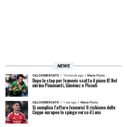
nemmeno dopo la probabile partenza di
Osimhen
. Il gradimento per il trasferimento a
Formello c’è ma l’ostacolo è rappresentato
da
De Laurentiis
che ha fissato un prezzo
almeno pari a quello del riscatto dal
Verona
:
18 milioni di euro.
NEWS
LA PLAYLIST DELLE NOSTRE TOP NEWS
CALCIOMERCATO
10 minuti ago
Maria Floris
Dopo lo stop per Ivanovic scatta il piano B! Nel
mirino Pinamonti, Giménez e Piccoli
CALCIOMERCATO
1 ora ago
Maria Floris
Si complica l’affare Ivanovic! Il richiamo delle
Coppe europee lo spinge verso il Lens