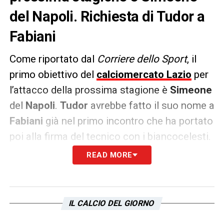
del Napoli. Richiesta di Tudor a
Fabiani
Come riportato dal
Corriere dello Sport
, il
primo obiettivo del
calciomercato Lazio
per
l’attacco della prossima stagione è
Simeone
del
Napoli
.
Tudor
avrebbe fatto il suo nome a
Fabiani
già nel primo incontro che ha portato
poi alla firma del tecnico con i biancocelesti.
READ MORE
Molto passerà dal futuro di
Immobile
: se
dovesse partire Simeone potrebbe essere
affiancato a
Castellanos
. Il calciatore, che
IL CALCIO DEL GIORNO
voleva lasciare Napoli già lo scorso gennaio,
non ha cambiato idea e non la cambierà