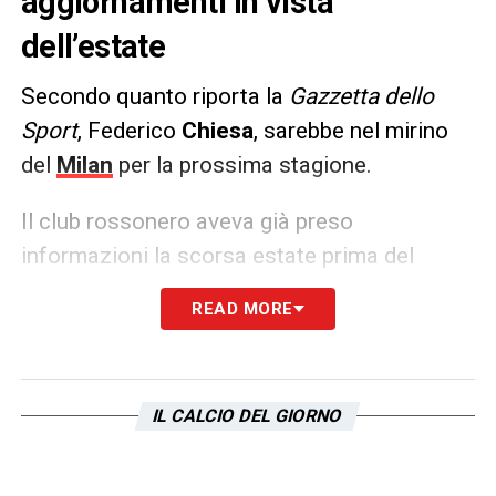
aggiornamenti in vista
dell’estate
Secondo quanto riporta la
Gazzetta dello
Sport
, Federico
Chiesa
, sarebbe nel mirino
del
Milan
per la prossima stagione.
Il club rossonero aveva già preso
informazioni la scorsa estate prima del
trasferimento al
Liverpool
. Il giocatore nei
READ MORE
giorni scorsi era stato accostato anche al
calciomercato
Lazio
.
IL CALCIO DEL GIORNO
LA PLAYLIST DELLE NOSTRE TOP NEWS