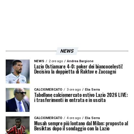
intenzionati a colmare le distanze e puntano
sulla volontà dello stesso Kostic,
fermamente convinto di sbarcare a Formello.
Lotito però non vuole farsi trovare
impreparato e ha sostanzialmente chiuso la
NEWS
trattativa col presidente
Setti
per
Zaccagni
:
NEWS
2 ore ago
Andrea Bargione
otto milioni più due di bonus (si valuta anche
Lazio Ostiamare 4-0: poker dei biancocelesti!
Decisiva la doppietta di Raktov e Zaccagni
l’inserimento di una contropartita che
potrebbe essere
André Anderson
). Al
CALCIOMERCATO
3 ore ago
Elia Serra
calciatore uno stipendio superiore al milione
Tabellone calciomercato estivo Lazio 2026 LIVE:
i trasferimenti in entrata e in uscita
di euro. Saranno ore frenetiche: la giornata di
oggi regalerà il nuovo esterno a Sarri.
CALCIOMERCATO
4 ore ago
Elia Serra
Musah sempre più lontano dal Milan: proposto al
Besiktas dopo il sondaggio con la Lazio
LA PLAYLIST DELLE NOSTRE TOP NEWS