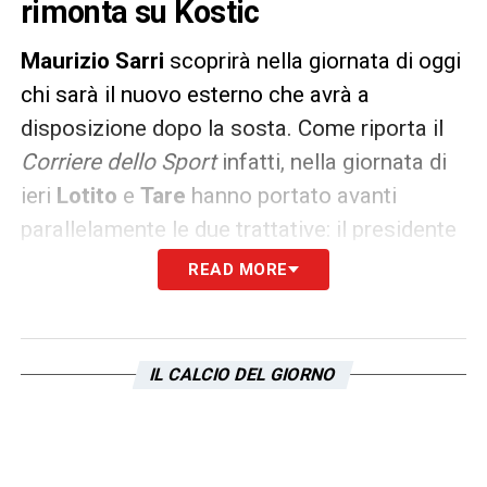
rimonta su Kostic
Maurizio Sarri
scoprirà nella giornata di oggi
chi sarà il nuovo esterno che avrà a
disposizione dopo la sosta. Come riporta il
Corriere dello Sport
infatti, nella giornata di
ieri
Lotito
e
Tare
hanno portato avanti
parallelamente le due trattative: il presidente
biancoceleste quella per
Zaccagni
, Tare
READ MORE
quella per
Kostic
. E l’italiano appare oggi in
grande rimonta
IL CALCIO DEL GIORNO
La Lazio ha infatti alzato l’offerta per
l’esterno
dell’Eintracht
a 15 milioni con
bonus, i tedeschi continuano a chiederne
diciotto. I biancocelesti non paiono