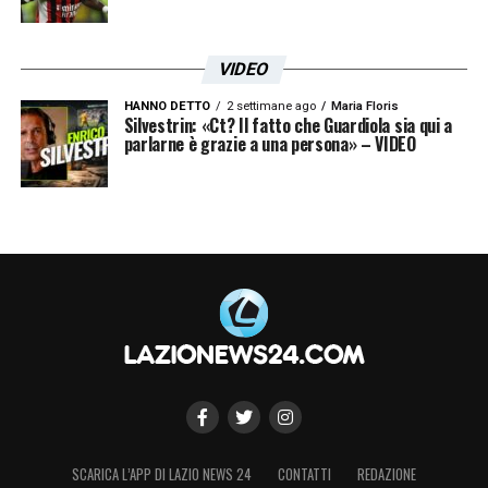
VIDEO
HANNO DETTO
2 settimane ago
Maria Floris
Silvestrin: «Ct? Il fatto che Guardiola sia qui a
parlarne è grazie a una persona» – VIDEO
SCARICA L’APP DI LAZIO NEWS 24
CONTATTI
REDAZIONE