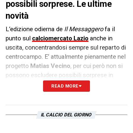
possibili sorprese. Le ultime
novità
L’edizione odierna de
Il Messaggero
fa il
punto sul
calciomercato Lazio
anche in
uscita, concentrandosi sempre sul reparto di
centrocampo. E’ attualmente pienamente nel
progetto
Matias Vecino
, per cui però non si
possono escludere possibili sorprese in
questi ultimi giorni di agosto.
READ MORE
Sul giocatore uruguaiano sarebbe infatti da
segnalare l’interesse del
Besiktas
, che
IL CALCIO DEL GIORNO
potrebbe aiutare i biancocelesti a sistemare
il problema liste e over 22 in un colpo solo.