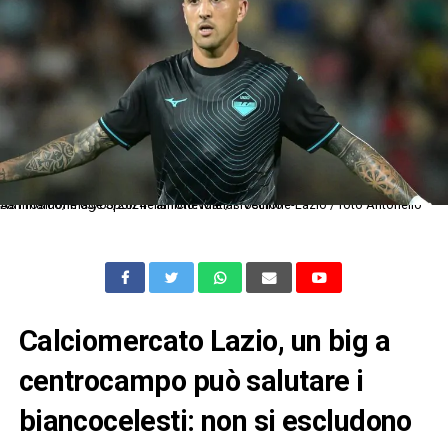
As Frosinone 03/08/2024 - amichevole / Frosinone-Lazio / foto Antonello Sammarco/Image Sport nella foto: Matias Vecino
Calciomercato Lazio, un big a
centrocampo può salutare i
biancocelesti: non si escludono