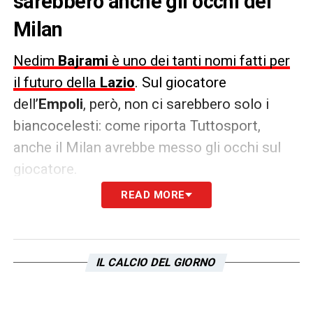
sarebbero anche gli occhi del
Milan
Nedim
Bajrami
è uno dei tanti nomi fatti per
il futuro della
Lazio
. Sul giocatore
dell’
Empoli
, però, non ci sarebbero solo i
biancocelesti: come riporta Tuttosport,
anche il Milan avrebbe messo gli occhi sul
giocatore.
READ MORE
A San Siro, sarà sicuramente un osservato
speciale, intanto il presidente Corsi si
prepara all’asta per cederlo al miglior
IL CALCIO DEL GIORNO
offerente.
LA PLAYLIST DELLE NOSTRE TOP NEWS