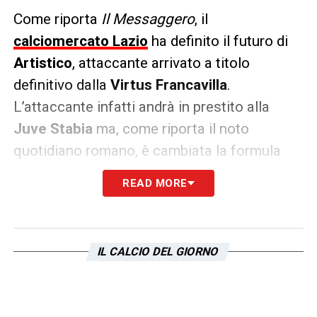
Come riporta
Il Messaggero
, il
calciomercato Lazio
ha definito il futuro di
Artistico
, attaccante arrivato a titolo
definitivo dalla
Virtus Francavilla
.
L’attaccante infatti andrà in prestito alla
Juve Stabia
ma, come riporta il noto
quotidiano romano, è cambiata la formula
dell’operazione.
READ MORE
Non più in prestito secco: Artistico andrà in
prestito con diritto di riscatto e
controriscatto a favore del club
IL CALCIO DEL GIORNO
biancoceleste sulla base di 400mila euro.