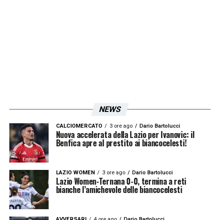
NEWS
CALCIOMERCATO
3 ore ago
Dario Bartolucci
Nuova accelerata della Lazio per Ivanovic: il
Benfica apre al prestito ai biancocelesti!
LAZIO WOMEN
3 ore ago
Dario Bartolucci
Lazio Women-Ternana 0-0, termina a reti
bianche l’amichevole delle biancocelesti
AVVERSARI
4 ore ago
Dario Bartolucci