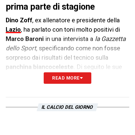
prima parte di stagione
Dino Zoff
, ex allenatore e presidente della
Lazio
, ha parlato con toni molto positivi di
Marco Baroni
in una intervista a
la Gazzetta
dello Sport
, specificando come non fosse
sorpreso dai risultati del tecnico sulla
panchina biancoceleste
. Di seguito le sue
parole.
READ MORE
BARONI
– «
Anche lui sta facendo qualcosa
di straordinario, come già aveva fatto l’anno
IL CALCIO DEL GIORNO
scorso a Verona. La Lazio è stata
completamente rinnovata in estate, sono
andati via i giocatori più importanti. Ma lui