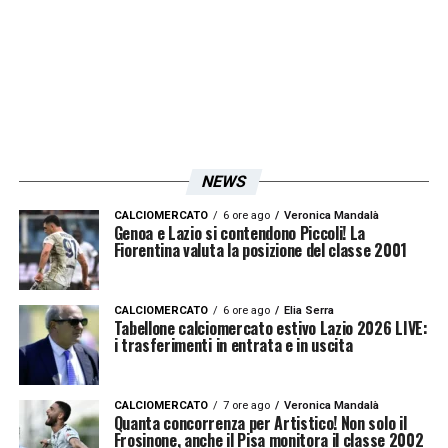
non ha fatto una piega ed è stato capace in
pochissimo tempo di creare un gruppo
molto competitivo
».
LA PLAYLIST DELLE NOSTRE TOP NEWS
NEWS
CALCIOMERCATO
6 ore ago
Veronica Mandalà
Genoa e Lazio si contendono Piccoli! La
Fiorentina valuta la posizione del classe 2001
CALCIOMERCATO
6 ore ago
Elia Serra
Tabellone calciomercato estivo Lazio 2026 LIVE:
i trasferimenti in entrata e in uscita
CALCIOMERCATO
7 ore ago
Veronica Mandalà
Quanta concorrenza per Artistico! Non solo il
Frosinone, anche il Pisa monitora il classe 2002