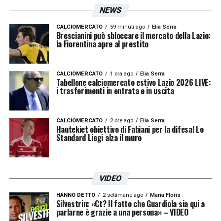
della cessione di
Alessio Romagnoli
, ormai
NEWS
promesso sposo di un club in Qatar.
CALCIOMERCATO
59 minuti ago
Elia Serra
Brescianini può sbloccare il mercato della Lazio:
la Fiorentina apre al prestito
I costi dell’affare
L’addio del difensore garantirà un tesoretto
CALCIOMERCATO
1 ora ago
Elia Serra
Tabellone calciomercato estivo Lazio 2026 LIVE:
complessivo di 8 milioni di euro, frutto dei 3
i trasferimenti in entrata e in uscita
milioni del cartellino e dei 5 milioni lordi
risparmiati sull’ingaggio. Questo budget
CALCIOMERCATO
2 ore ago
Elia Serra
Hautekiet obiettivo di Fabiani per la difesa! Lo
coprirà interamente l’investimento per
il
Standard Liegi alza il muro
giovane:
4 milioni andranno ai bavaresi,
mentre i restanti 4 milioni lordi serviranno a
VIDEO
garantire lo stipendio del danese per i
prossimi 4 o 5 anni di contratto con il club
HANNO DETTO
2 settimane ago
Maria Floris
Silvestrin: «Ct? Il fatto che Guardiola sia qui a
biancoceleste.
parlarne è grazie a una persona» – VIDEO