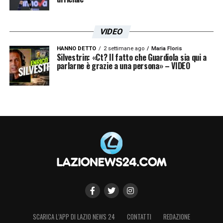
VIDEO
HANNO DETTO
2 settimane ago
Maria Floris
Silvestrin: «Ct? Il fatto che Guardiola sia qui a
parlarne è grazie a una persona» – VIDEO
SCARICA L’APP DI LAZIO NEWS 24
CONTATTI
REDAZIONE