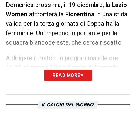
Domenica prossima, il 19 dicembre, la
Lazio
Women
affronterà la
Fiorentina
in una sfida
valida per la terza giornata di Coppa Italia
femminile. Un impegno importante per la
squadra biancoceleste, che cerca riscatto.
A dirigere il match, in programma alle ore
14.30 al campo Mirko Fersini di Formello,
READ MORE
sarà il signor
Domenico Castellone,
arbitro
della sezione di Napoli. I due assistenti
saranno
Antonio Caputo
e
Tommaso
Tagliafierro.
IL CALCIO DEL GIORNO
LA PLAYLIST DELLE NOSTRE TOP NEWS