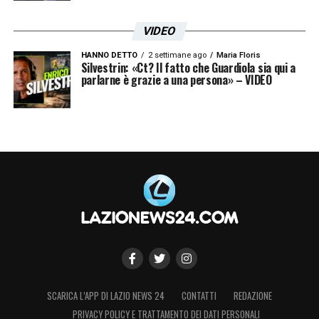
VIDEO
HANNO DETTO
2 settimane ago
Maria Floris
Silvestrin: «Ct? Il fatto che Guardiola sia qui a
parlarne è grazie a una persona» – VIDEO
SCARICA L’APP DI LAZIO NEWS 24
CONTATTI
REDAZIONE
PRIVACY POLICY E TRATTAMENTO DEI DATI PERSONALI