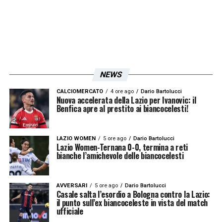
spiegazioni su questo. Le dichiarazioni di
Sarri di ieri non spiegano nulla, anzi mi fanno
preoccupare ancora di più
LA PLAYLIST DELLE NOSTRE TOP NEWS
NEWS
CALCIOMERCATO
4 ore ago
Dario Bartolucci
Nuova accelerata della Lazio per Ivanovic: il
Benfica apre al prestito ai biancocelesti!
LAZIO WOMEN
5 ore ago
Dario Bartolucci
Lazio Women-Ternana 0-0, termina a reti
bianche l’amichevole delle biancocelesti
AVVERSARI
5 ore ago
Dario Bartolucci
Casale salta l’esordio a Bologna contro la Lazio:
il punto sull’ex biancoceleste in vista del match
ufficiale