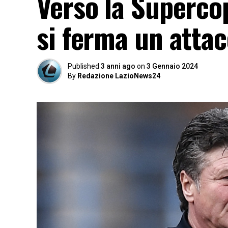
Verso la Supercop
si ferma un atta
Published
3 anni ago
on
3 Gennaio 2024
By
Redazione LazioNews24