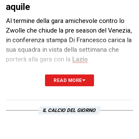
aquile
Al termine della gara amichevole contro lo
Zwolle che chiude la pre season del Venezia,
in conferenza stampa Di Francesco carica la
sua squadra in vista della settimana che
porterà alla gara con la
Lazio
PAROLE –
Sono contento per la crescita del
READ MORE
gruppo, per la mentalità. Brescia in Coppa
Italia?
Ci prepariamo alla settimana tipo,
abbiamo ora lavorato in una certa
IL CALCIO DEL GIORNO
direzione non avendo tantissimi elementi a
disposizione, ora penseremo il lavoro per
una partita che conta