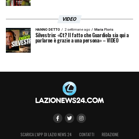
VIDEO
HANNO DETTO
2 settimane ago
Maria Floris
Silvestrin: «Ct? Il fatto che Guardiola sia qui a
parlarne è grazie a una persona» – VIDEO
SCARICA L’APP DI LAZIO NEWS 24
CONTATTI
REDAZIONE