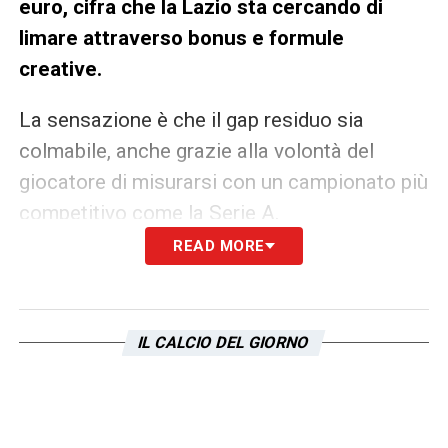
euro, cifra che la Lazio sta cercando di
limare attraverso bonus e formule
creative.
La sensazione è che il gap residuo sia
colmabile, anche grazie alla volontà del
giocatore di misurarsi con un campionato più
competitivo come la Serie A.
READ MORE
La dirigenza biancoceleste punta a definire
l’operazione in tempi rapidi per consegnare
Alex Toth
allo staff tecnico il prima
IL CALCIO DEL GIORNO
possibile. Anticipare la concorrenza e
integrare il classe 2005 già nella seconda
parte di stagione è un obiettivo chiaro, anche