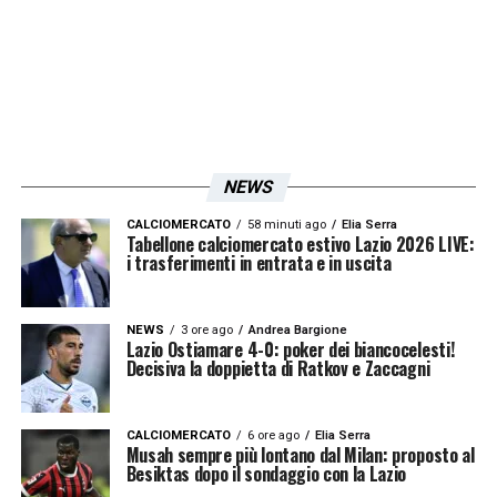
in ottica di valorizzazione futura: seguiranno
aggiornamenti!
LEGGI ANCHE:
Mercato Lazio, Pedullà:
«Ngonge profilo da seguire, ma ha anche
altre richieste!»
NEWS
LA PLAYLIST DELLE NOSTRE TOP NEWS
CALCIOMERCATO
58 minuti ago
Elia Serra
Tabellone calciomercato estivo Lazio 2026 LIVE:
i trasferimenti in entrata e in uscita
NEWS
3 ore ago
Andrea Bargione
Lazio Ostiamare 4-0: poker dei biancocelesti!
Decisiva la doppietta di Ratkov e Zaccagni
CALCIOMERCATO
6 ore ago
Elia Serra
Musah sempre più lontano dal Milan: proposto al
Besiktas dopo il sondaggio con la Lazio