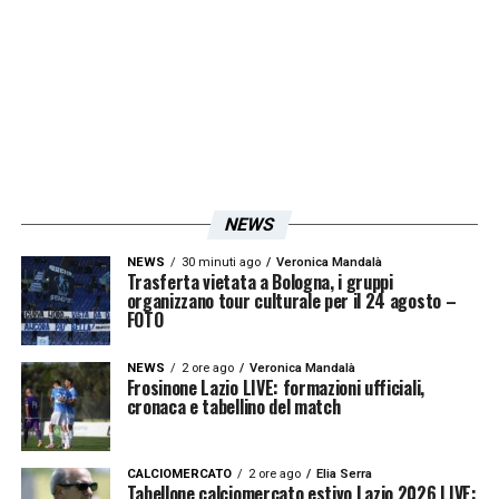
più bella per me è stato tornare ora per la
tv in occasione di Bayern-Lazio di
Champions e scoprire tutta la curva che
cantava per me e mi ha applaudito a lungo.
Mi ha commosso
».
NEWS
LA PLAYLIST DELLE NOSTRE TOP NEWS
NEWS
30 minuti ago
Veronica Mandalà
Trasferta vietata a Bologna, i gruppi
organizzano tour culturale per il 24 agosto –
FOTO
NEWS
2 ore ago
Veronica Mandalà
Frosinone Lazio LIVE: formazioni ufficiali,
cronaca e tabellino del match
CALCIOMERCATO
2 ore ago
Elia Serra
Tabellone calciomercato estivo Lazio 2026 LIVE: