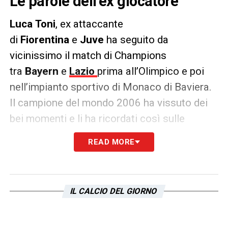
Le parole dell’ex giocatore
Luca
Toni
, ex attaccante
di
Fiorentina
e
Juve
ha seguito da
vicinissimo il match di Champions
tra
Bayern
e
Lazio
prima all’Olimpico e poi
nell’impianto sportivo di Monaco di Baviera.
Il campione del mondo 2006 ha vissuto dei
bei momenti e li ha ricordati così sulle
colonne de
La Gazzetta dello Sport
.
READ MORE
PAROLE
– «
Al Bayern ho vinto subito, così è
facile pure farti volere bene. Sempre se ti
comporti bene, se ti alleni bene, se non fai
IL CALCIO DEL GIORNO
pazzie, il Bayern era ed è un club importante,
poi ho iniziato da capocannoniere…
La cosa