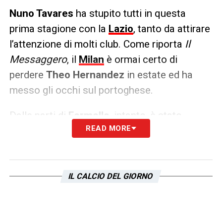
Nuno Tavares
ha stupito tutti in questa
prima stagione con la
Lazio
, tanto da attirare
l’attenzione di molti club. Come riporta
Il
Messaggero
, il
Milan
è ormai certo di
perdere
Theo Hernandez
in estate ed ha
messo gli occhi sul portoghese.
Dalle parti di
Formello
, intanto, è stato
READ MORE
fissato il prezzo: si parte da una base di
35-
40 milioni di euro
, anche perché i
biancocelesti dovranno versare il
40%
di una
futura vendita nelle casse dell’
Arsenal
.
IL CALCIO DEL GIORNO
LA PLAYLIST DELLE NOSTRE TOP NEWS