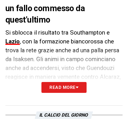
un fallo commesso da
quest’ultimo
Si sblocca il risultato tra Southampton e
Lazio
, con la formazione biancorossa che
trova la rete grazie anche ad una palla persa
da Isaksen. Gli animi in campo cominciano
anche ad accendersi, visto che Guendouzi
reagisce in maniera vemente contro Alcaraz,
non gradendo il francese il fallo commesso
READ MORE
ai suoi danni dall’ex Juventus
LA PLAYLIST DELLE NOSTRE TOP NEWS
IL CALCIO DEL GIORNO