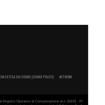
IVA ESTESA SUI COOKIE (COOKIE POLICY)
NETWORK
al Registro Operatori di Comunicazione al n. 26692 - PI