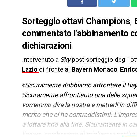
Sorteggio ottavi Champions, En
commentato l’abbinamento co
dichiarazioni
Intervenuto a
Sky
post sorteggio degli o
Lazio
di fronte al
Bayern Monaco
,
Enric
«
Sicuramente dobbiamo affrontare il Baye
Sicuramente affrontiamo una delle squadre
vorremmo dire la nostra e metterli in diffi
merito che ci ha contraddistinti. L’impre
a lottare fino alla fine. Sicuramente in
lineare, cercheremo di migliorare partit