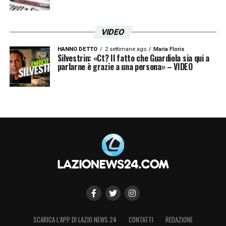
VIDEO
HANNO DETTO
2 settimane ago
Maria Floris
Silvestrin: «Ct? Il fatto che Guardiola sia qui a
parlarne è grazie a una persona» – VIDEO
SCARICA L’APP DI LAZIO NEWS 24
CONTATTI
REDAZIONE