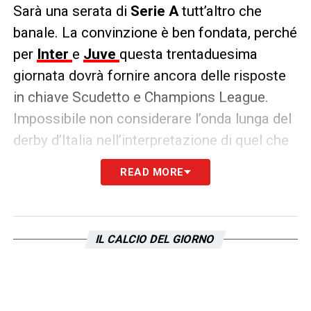
Sarà una serata di
Serie A
tutt’altro che
banale. La convinzione è ben fondata, perché
per
Inter
e
Juve
questa trentaduesima
giornata dovrà fornire ancora delle risposte
in chiave Scudetto e Champions League.
Impossibile non considerare l’onda lunga del
derby d’Italia nell’interpretazione di quel che
potrà essere la reazione emotiva e tecnica a
READ MORE
un crocevia determinante per entrambe.
CONTINUA A LEGGERE SU CALCIONEWS24
IL CALCIO DEL GIORNO
LA PLAYLIST DELLE NOSTRE TOP NEWS