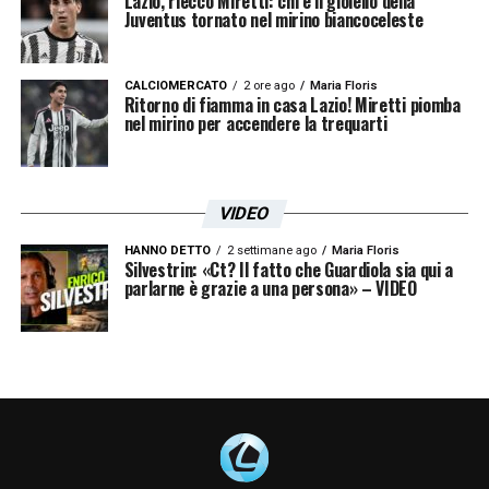
Lazio, riecco Miretti: chi è il gioiello della
un gol, magari su calcio piazzato, una delle
Juventus tornato nel mirino biancoceleste
specialità della casa.
CALCIOMERCATO
2 ore ago
Maria Floris
Ritorno di fiamma in casa Lazio! Miretti piomba
Per la
Lazio
, dunque, la gara di oggi non è
nel mirino per accendere la trequarti
soltanto un crocevia stagionale, ma anche
un’occasione per celebrare uno dei suoi
simboli. Un traguardo individuale che si
VIDEO
intreccia con l’obiettivo collettivo: continuare
HANNO DETTO
2 settimane ago
Maria Floris
Silvestrin: «Ct? Il fatto che Guardiola sia qui a
a crescere e consolidare il proprio percorso
parlarne è grazie a una persona» – VIDEO
in campionato, affidandosi all’esperienza e
alla solidità di giocatori come Alessio
Romagnoli.
LA PLAYLIST DELLE NOSTRE TOP NEWS