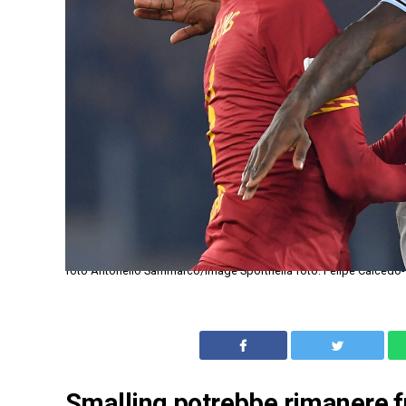
foto Antonello Sammarco/Image Sportnella foto: Felipe Caicedo-
Smalling potrebbe rimanere fuo