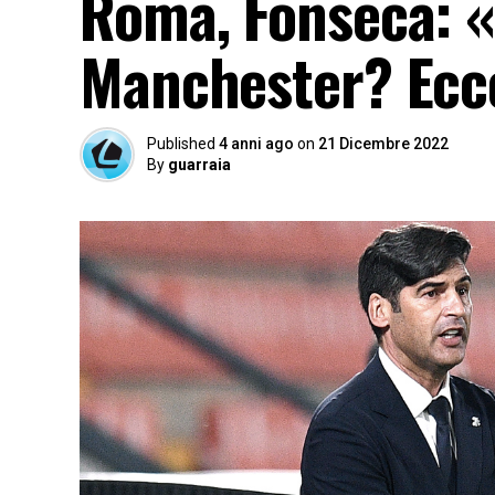
Roma, Fonseca: «I
Manchester? Ecc
Published
4 anni ago
on
21 Dicembre 2022
By
guarraia