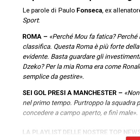
Le parole di Paulo
Fonseca
, ex allenato
Sport
:
ROMA –
«
Perché Mou fa fatica? Perché in
classifica. Questa Roma è più forte dell
evidente. Basta guardare gli investiment
Dzeko? Per la mia Roma era come Ronaldo
semplice da gestire».
SEI GOL PRESI A MANCHESTER –
«Non 
nel primo tempo. Purtroppo la squadra p
concedere a campo aperto, e finì male».
LA PLAYLIST DELLE NOSTRE TOP NEW