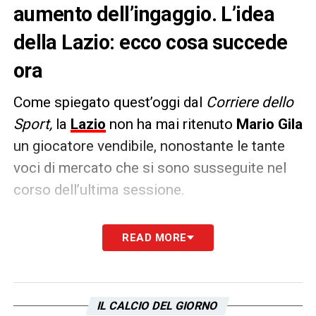
aumento dell’ingaggio. L’idea
della Lazio: ecco cosa succede
ora
Come spiegato quest’oggi dal
Corriere dello
Sport,
la
Lazio
non ha mai ritenuto
Mario Gila
un giocatore vendibile, nonostante le tante
voci di mercato che si sono susseguite nel
corso dell’ultima sessione.
Il club lo ha trattenuto, un
attestato di stima
READ MORE
per un giocatore che ora si aspetta anche
un
aumento dell’ingaggio
che lo ripaghi del
rendimento avuto. Possibile un incontro per
IL CALCIO DEL GIORNO
ritoccare in su lo stipendio, visto che l’ex