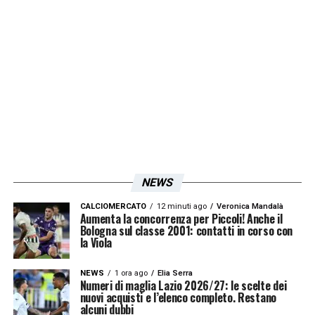
Real attualmente percepisce solamente un
milione a stagione.
LA PLAYLIST DELLE NOSTRE TOP NEWS
NEWS
CALCIOMERCATO
12 minuti ago
Veronica Mandalà
Aumenta la concorrenza per Piccoli! Anche il
Bologna sul classe 2001: contatti in corso con
la Viola
NEWS
1 ora ago
Elia Serra
Numeri di maglia Lazio 2026/27: le scelte dei
nuovi acquisti e l’elenco completo. Restano
alcuni dubbi