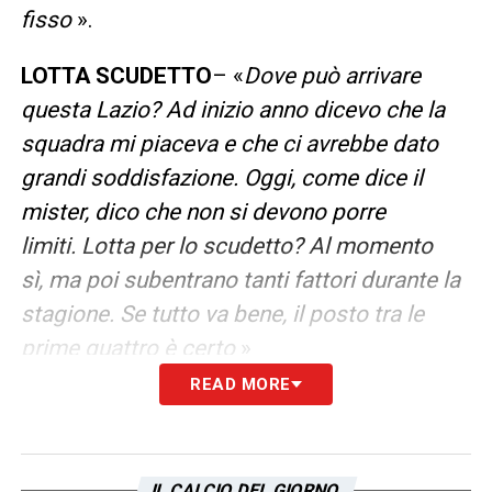
fisso
».
LOTTA SCUDETTO
– «
Dove può arrivare
questa Lazio? Ad inizio anno dicevo che la
squadra mi piaceva e che ci avrebbe dato
grandi soddisfazione. Oggi, come dice il
mister, dico che non si devono porre
limiti.
Lotta per lo scudetto? Al momento
sì, ma poi subentrano tanti fattori durante la
stagione. Se tutto va bene, il posto tra le
prime quattro è certo
»
READ MORE
LA PLAYLIST DELLE NOSTRE TOP NEWS
IL CALCIO DEL GIORNO