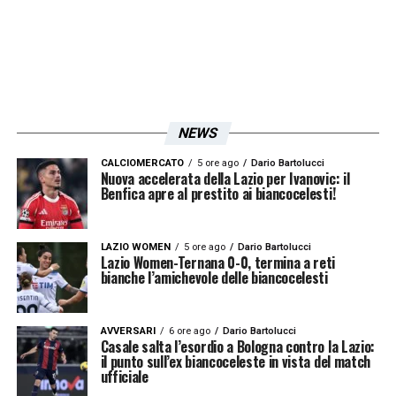
NEWS
CALCIOMERCATO
5 ore ago
Dario Bartolucci
Nuova accelerata della Lazio per Ivanovic: il
Benfica apre al prestito ai biancocelesti!
LAZIO WOMEN
5 ore ago
Dario Bartolucci
Lazio Women-Ternana 0-0, termina a reti
bianche l’amichevole delle biancocelesti
AVVERSARI
6 ore ago
Dario Bartolucci
Casale salta l’esordio a Bologna contro la Lazio:
il punto sull’ex biancoceleste in vista del match
ufficiale