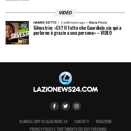
VIDEO
Le prime pagine dei principali quotidiani sportivi – 19
HANNO DETTO
2 settimane ago
Maria Floris
giugno 25
Silvestrin: «Ct? Il fatto che Guardiola sia qui a
parlarne è grazie a una persona» – VIDEO
SCARICA L’APP DI LAZIO NEWS 24
CONTATTI
REDAZIONE
PRIVACY POLICY E TRATTAMENTO DEI DATI PERSONALI