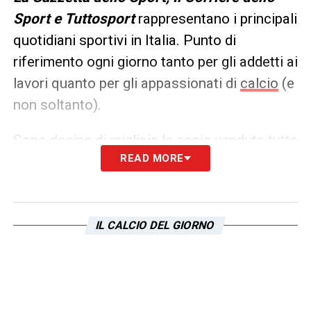
Sport e Tuttosport
rappresentano i principali
quotidiani sportivi in Italia. Punto di
riferimento ogni giorno tanto per gli addetti ai
lavori quanto per gli appassionati di
calcio
(e
non soltanto).
Sono decine di migliaia le copie vendute tutte
READ MORE
le mattine in edicola, ma un’anteprima dei
principali contenuti può essere consultata
già dalla sera precedente. Ecco, allora, le
prime pagine dei
Quotidiani Sportivi
di
oggi
IL CALCIO DEL GIORNO
in edicola: