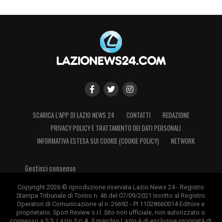
SCARICA L’APP DI LAZIO NEWS 24
CONTATTI
REDAZIONE
PRIVACY POLICY E TRATTAMENTO DEI DATI PERSONALI
INFORMATIVA ESTESA SUI COOKIE (COOKIE POLICY)
NETWORK
Gestisci consenso
Copyright 2026 © riproduzione riservata Lazio News 24 - Registro
Stampa Tribunale di Torino n. 46 del 07/09/2021 Iscritto al Registro
Operatori di Comunicazione al n. 26692 - PI 11028660014 Editore e
proprietario: Sport Review s.r.l. Sito non ufficiale, non autorizzato o
connesso a S.S. Lazio S.p.A. Il marchio Lazio è di esclusiva proprietà di