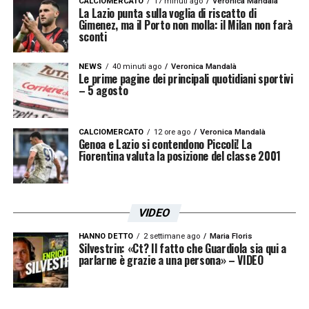
CALCIOMERCATO
17 minuti ago
Veronica Mandalà
La Lazio punta sulla voglia di riscatto di
Gimenez, ma il Porto non molla: il Milan non farà
sconti
NEWS
40 minuti ago
Veronica Mandalà
Le prime pagine dei principali quotidiani sportivi
– 5 agosto
CALCIOMERCATO
12 ore ago
Veronica Mandalà
Genoa e Lazio si contendono Piccoli! La
Fiorentina valuta la posizione del classe 2001
VIDEO
HANNO DETTO
2 settimane ago
Maria Floris
Silvestrin: «Ct? Il fatto che Guardiola sia qui a
parlarne è grazie a una persona» – VIDEO