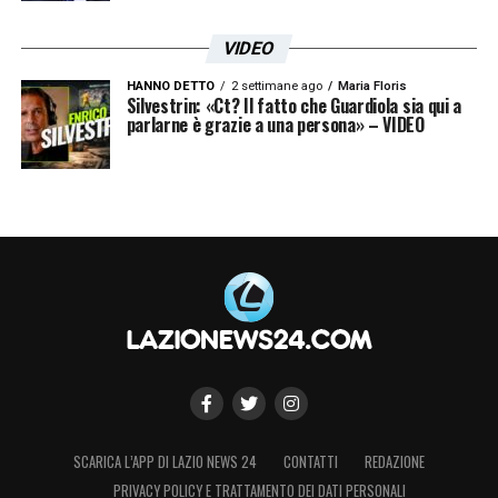
VIDEO
HANNO DETTO
2 settimane ago
Maria Floris
Silvestrin: «Ct? Il fatto che Guardiola sia qui a
parlarne è grazie a una persona» – VIDEO
SCARICA L’APP DI LAZIO NEWS 24
CONTATTI
REDAZIONE
PRIVACY POLICY E TRATTAMENTO DEI DATI PERSONALI