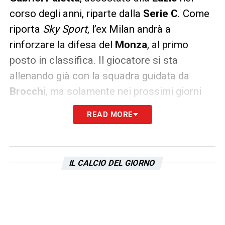
corso degli anni, riparte dalla
Serie C
. Come
riporta
Sky Sport
, l’ex Milan andrà a
rinforzare la difesa del
Monza
, al primo
posto in classifica. Il giocatore si sta
allenando già con la squadra guidata da
Brocch
i, ma solamente nei prossimi giorni
firmerà un contratto triennale (più probabile
READ MORE
opzione per un quarto anno) con il club.
Svincolato dopo l’esperienza tra le fila dello
Jiangsu Suning, terminata l’estate scorsa,
IL CALCIO DEL GIORNO
Paletta ha trovato una nuova squadra.
LA PLAYLIST DELLE NOSTRE TOP NEWS