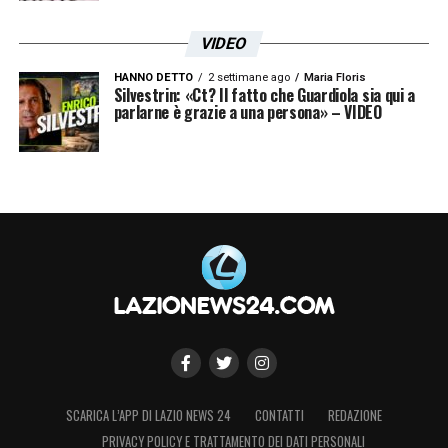
VIDEO
HANNO DETTO
2 settimane ago
Maria Floris
Silvestrin: «Ct? Il fatto che Guardiola sia qui a
parlarne è grazie a una persona» – VIDEO
SCARICA L’APP DI LAZIO NEWS 24
CONTATTI
REDAZIONE
PRIVACY POLICY E TRATTAMENTO DEI DATI PERSONALI