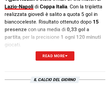
Lazio-Napoli
di
Coppa Italia
. Con la tripletta
realizzata giovedì è salito a quota 5 gol in
biancoceleste. Risultato ottenuto dopo
15
presenze
con una media di
0,33 gol a
partita
, per la precisione
1 ogni 120 minuti
giocati.
READ MORE
L’attaccante olandese si è migliorato
rispetto a quanto fatto con
l’Hellas Verona
in termini realizzativi. In maglia gialloblù ha
infatti realizzato
5 reti
in
Serie A
in
17 gare
.
IL CALCIO DEL GIORNO
In questo caso 1 gol ogni 269 minuti giocati.
LA PLAYLIST DELLE NOSTRE TOP NEWS