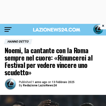
×
HANNO DETTO
Noemi, la cantante con la Roma
sempre nel cuore: «Rinuncerei al
Festival per vedere vincere uno
scudetto»
Published
1 anno ago
on
13 Febbraio 2025
By
Redazione LazioNews24