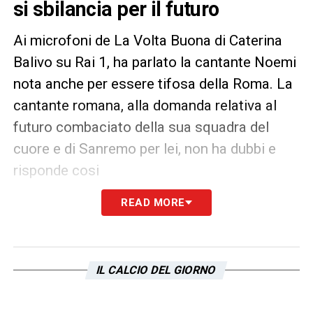
si sbilancia per il futuro
Ai microfoni de La Volta Buona di Caterina
Balivo su Rai 1, ha parlato la cantante Noemi
nota anche per essere tifosa della Roma. La
cantante romana, alla domanda relativa al
futuro combaciato della sua squadra del
cuore e di Sanremo per lei, non ha dubbi e
risponde cosi
READ MORE
PAROLE –
Rinunciare a un posto tra i primi
cinque del Festival in cambio di uno
Scudetto della Roma? Serenamente
IL CALCIO DEL GIORNO
LA PLAYLIST DELLE NOSTRE TOP NEWS