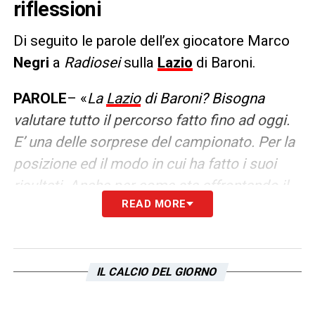
riflessioni
Di seguito le parole dell’ex giocatore Marco
Negri
a
Radiosei
sulla
Lazio
di Baroni.
PAROLE
– «
La
Lazio
di Baroni? Bisogna
valutare tutto il percorso fatto fino ad oggi.
E’ una delle sorprese del campionato. Per la
posizione ed il modo in cui ha fatto i suoi
risultati. Anche per come sta affrontando il
READ MORE
momento di calo. Mai una polemica, gruppo
sano e tecnico che ha in mano la squadra.
Ora si può ancora migliorare e rendere la
stagione prestigiosa oppure confermare
IL CALCIO DEL GIORNO
comunque una buona stagione »