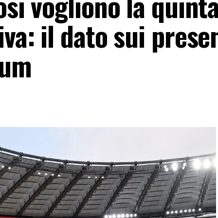
osi vogliono la quint
va: il dato sui prese
ium