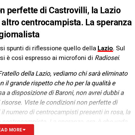
n perfette di Castrovilli, la Lazio
 altro centrocampista. La speranza
giornalista
i spunti di riflessione quello della
Lazio
. Sul
si è così espresso ai microfoni di
Radiosei
.
Fratello della Lazio, vediamo chi sarà eliminato
on il grande rispetto che ho per la qualità e
a a disposizione di Baroni, non avrei dubbi a
 risorse. Viste le condizioni non perfette di
d il numero di centrocampisti presenti in rosa, la
 centrocampista. La speranza, ora, è che vada
EAD MORE
ntare situazioni di particolare emergenza. La