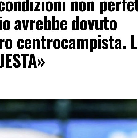
 condizioni non perfet
azio avrebbe dovuto
tro centrocampista. 
QUESTA»