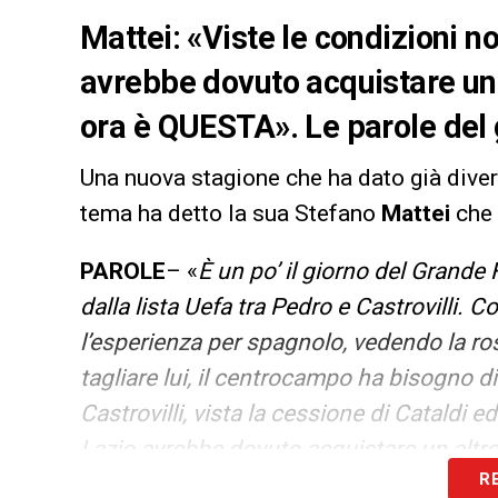
Mattei: «Viste le condizioni no
avrebbe dovuto acquistare un
ora è QUESTA». Le parole del 
Una nuova stagione che ha dato già divers
tema ha detto la sua Stefano
Mattei
che 
PAROLE
– «
È un po’ il giorno del Grande 
dalla lista Uefa tra Pedro e Castrovilli. C
l’esperienza per spagnolo, vedendo la ros
tagliare lui, il centrocampo ha bisogno di
Castrovilli, vista la cessione di Cataldi e
Lazio avrebbe dovuto acquistare un altro
R
tutto bene e che non ci saranno da affro