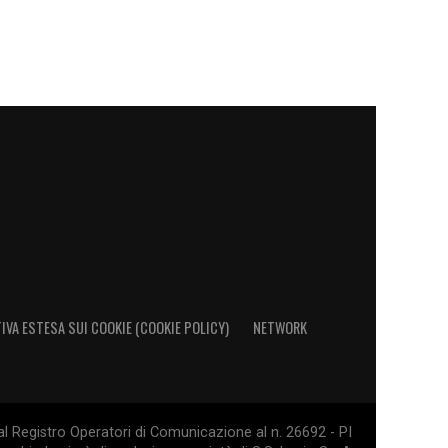
IVA ESTESA SUI COOKIE (COOKIE POLICY)
NETWORK
al Registro Operatori di Comunicazione al n. 26692 - PI