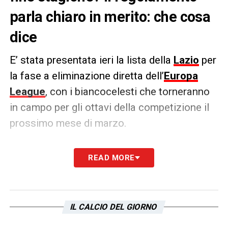
parla chiaro in merito: che cosa
dice
E’ stata presentata ieri la lista della
Lazio
per
la fase a eliminazione diretta dell’
Europa
League
, con i biancocelesti che torneranno
in campo per gli ottavi della competizione il
prossimo mese di marzo.
Esclusi i nuovi acquisti di gennaio
, oltre a
READ MORE
Pellegrini
. Saranno possibili altri
cambiamenti più avanti? Come dice il
regolamento,
ciò non è consentito
a
IL CALCIO DEL GIORNO
differenza di quanto può accadere invece in
campionato. Il termine ultimo era infatti ieri e