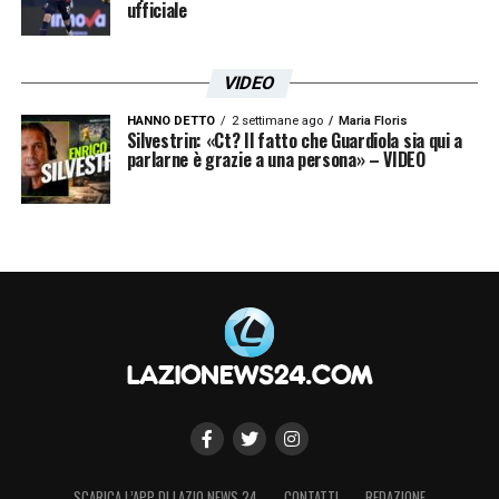
ufficiale
VIDEO
HANNO DETTO
2 settimane ago
Maria Floris
Silvestrin: «Ct? Il fatto che Guardiola sia qui a
parlarne è grazie a una persona» – VIDEO
SCARICA L’APP DI LAZIO NEWS 24
CONTATTI
REDAZIONE