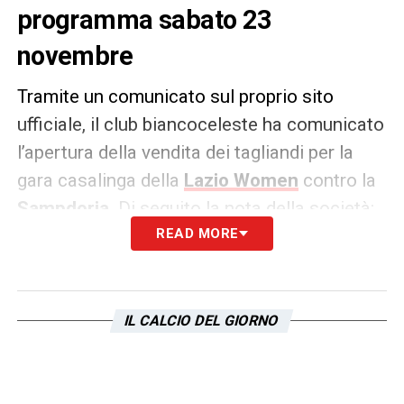
programma sabato 23
novembre
Tramite un comunicato sul proprio sito
ufficiale, il club biancoceleste ha comunicato
l’apertura della vendita dei tagliandi per la
gara casalinga della
Lazio Women
contro la
Sampdoria
. Di seguito la nota della società:
READ MORE
COMUNICATO –
La S.S. Lazio comunica
che sono vendita i biglietti per la gara di Serie
A Ebay in casa contro la Sampdoria Women,
IL CALCIO DEL GIORNO
in programma sabato 23 novembre alle ore
12:30.