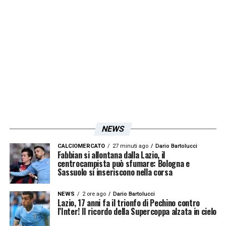
fiducia dimostrata e il direttore Angelo
Fabiani per questi 2 anni e questo percorso
che ha riportato la Women nella massima
serie. È stato un processo importante di
crescita sia sportiva che societaria che mi
porterò sicuramente dietro in un percorso
futuro. Ringrazio tutti i tifosi che in questi
anni ci hanno sempre sostenuto e tutte le
NEWS
persone che hanno collaborato al mio
fianco. Auguro alla Lazio Women un futuro
CALCIOMERCATO
27 minuti ago
Dario Bartolucci
Fabbian si allontana dalla Lazio, il
pieno di successi e soddisfazioni, di
centrocampista può sfumare: Bologna e
Sassuolo si inseriscono nella corsa
rimanere per molto tempo nella categoria
che più le appartiene (la serie A) e spero di
NEWS
2 ore ago
Dario Bartolucci
Lazio, 17 anni fa il trionfo di Pechino contro
vedere un maggior inserimento di figure
l’Inter! Il ricordo della Supercoppa alzata in cielo
FEMMINILI nei vari staff tecnici e