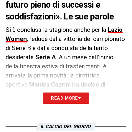
futuro pieno di successi e
soddisfazioni». Le sue parole
Si è conclusa la stagione anche per la
Lazio
Women
, reduce dalla vittoria del campionato
di Serie B e dalla conquista della tanto
desiderata
Serie A
. A un mese dall’inizio
della finestra estiva di trasferimenti, è
arrivata la prima novità: la direttrice
sportiva
Monica Caprini ha deciso di
lasciare il club
. Queste le sue parole ai
READ MORE
microfoni ufficiali della società.
PAROLE
– «
Ringrazio il presidente Claudio
Lotito ed Enrico Lotito, per l’opportunità e la
IL CALCIO DEL GIORNO