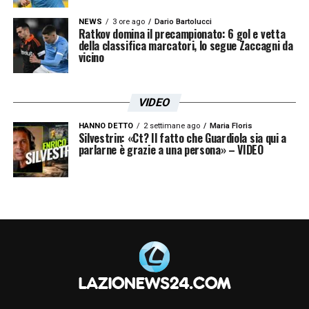
dirigenziali. Per ultimo vorrei rivolgere un
NEWS
3 ore ago
Dario Bartolucci
Ratkov domina il precampionato: 6 gol e vetta
pensiero alla dott.ssa Mattera una
della classifica marcatori, lo segue Zaccagni da
vicino
grandissima professionista, che negli ultimi
anni si e’ dimostrata un supporto
VIDEO
validissimo per il mio percorso
professionale
».
HANNO DETTO
2 settimane ago
Maria Floris
Silvestrin: «Ct? Il fatto che Guardiola sia qui a
parlarne è grazie a una persona» – VIDEO
LA PLAYLIST DELLE NOSTRE TOP NEWS