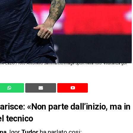
arisce: «Non parte dall’inizio, ma in
l tecnico
ona
, Igor
Tudor
ha parlato cosi: