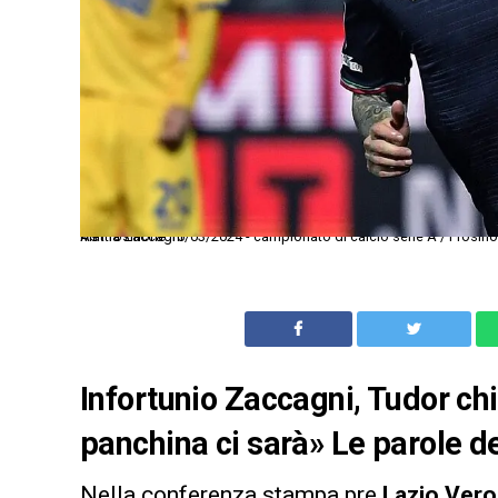
As Frosinone 16/03/2024 - campionato di calcio serie A / Frosinone-Lazio / foto Antonello Sammarco/Image Sport nella foto: esultanza gol Mattia Zaccagni
Infortunio Zaccagni, Tudor chi
panchina ci sarà» Le parole de
Nella conferenza stampa pre
Lazio Ver