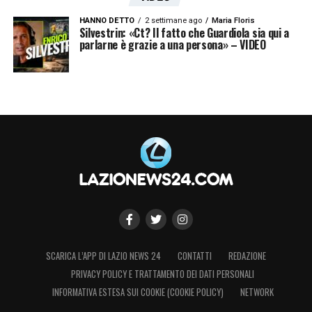
HANNO DETTO
2 settimane ago
Maria Floris
Silvestrin: «Ct? Il fatto che Guardiola sia qui a
parlarne è grazie a una persona» – VIDEO
SCARICA L’APP DI LAZIO NEWS 24
CONTATTI
REDAZIONE
PRIVACY POLICY E TRATTAMENTO DEI DATI PERSONALI
INFORMATIVA ESTESA SUI COOKIE (COOKIE POLICY)
NETWORK