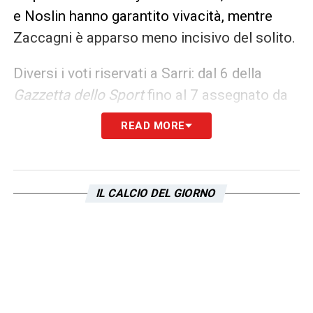
e Noslin hanno garantito vivacità, mentre
Zaccagni è apparso meno incisivo del solito.
Diversi i voti riservati a Sarri: dal 6 della
Gazzetta dello Sport
fino al 7 assegnato da
Corriere dello Sport
e
Il Messaggero
, a
READ MORE
testimonianza di una
Lazio
ben organizzata
ma punita da un episodio. Un pareggio che
lascia l’amaro in bocca, ma anche la
IL CALCIO DEL GIORNO
consapevolezza di una squadra viva,
chiamata a ripartire con determinazione nel
nuovo anno.
LA PLAYLIST DELLE NOSTRE TOP NEWS