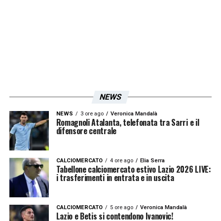
Lazzari, cosi come Reina tra i pali ed Acerbi
in difesa, insieme a Stefan Radu e il
rientrante Luiz Felipe. Davanti dovrebbero
partite Joaquín Correa e Ciro Immobile.
PROBABILE FORMAZIONE (3-5-2):
Reina;
Luiz Felipe, Acerbi, Radu; Lazzari, Parolo,
NEWS
Leiva, Luis Alberto, Fares; Correa, Immobile.
NEWS
3 ore ago
Veronica Mandalà
Romagnoli Atalanta, telefonata tra Sarri e il
difensore centrale
LA PLAYLIST DELLE NOSTRE TOP NEWS
CALCIOMERCATO
4 ore ago
Elia Serra
Tabellone calciomercato estivo Lazio 2026 LIVE:
i trasferimenti in entrata e in uscita
CALCIOMERCATO
5 ore ago
Veronica Mandalà
Lazio e Betis si contendono Ivanovic!