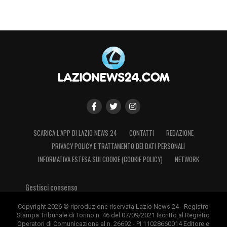
SCARICA L’APP DI LAZIO NEWS 24
CONTATTI
REDAZIONE
PRIVACY POLICY E TRATTAMENTO DEI DATI PERSONALI
INFORMATIVA ESTESA SUI COOKIE (COOKIE POLICY)
NETWORK
Gestisci consenso
Copyright 2026 © riproduzione riservata Lazio News 24 - Registro
Stampa Tribunale di Torino n. 46 del 07/09/2021 Iscritto al Registro
Operatori di Comunicazione al n. 26692 - PI 11028660014 Editore e