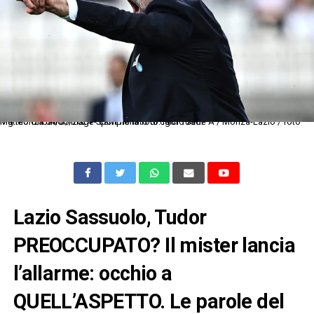
Mg Monza 04/05/2024 - campionato di calcio serie A / Monza-Lazio / foto Matteo Gribaudi/Image Sport nella foto: Igor Tudor
Lazio Sassuolo, Tudor
PREOCCUPATO? Il mister lancia
l’allarme: occhio a
QUELL’ASPETTO. Le parole del