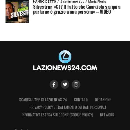
HANNO DETTO
2 settimane ago
Maria Floris
Silvestrin: «Ct? Il fatto che Guardiola sia qui a
parlarne è grazie a una persona» – VIDEO
SCARICA L’APP DI LAZIO NEWS 24
CONTATTI
REDAZIONE
PRIVACY POLICY E TRATTAMENTO DEI DATI PERSONALI
INFORMATIVA ESTESA SUI COOKIE (COOKIE POLICY)
NETWORK