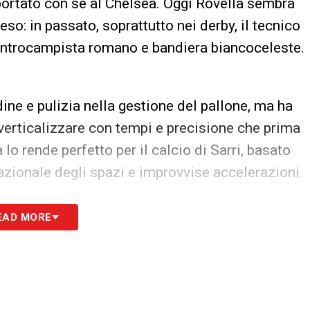
 portato con sé al Chelsea. Oggi Rovella sembra
eso: in passato, soprattutto nei derby, il tecnico
entrocampista romano e bandiera biancoceleste.
dine e pulizia nella gestione del pallone, ma ha
 verticalizzare con tempi e precisione che prima
o rende perfetto per il calcio di Sarri, basato
azionale degli spazi e improvvise accelerazioni
EAD MORE
 quindi solo una questione di organico, ma un
io una sfida che vale molto più di tre punti. Con
gista, la Lazio può ritrovare fluidità e
lanciarsi in campionato e dare continuità ai