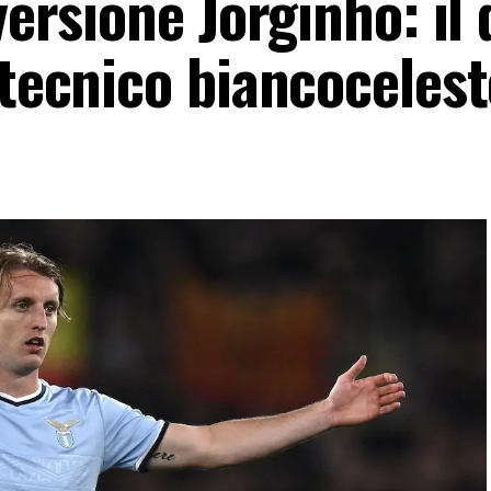
versione Jorginho: il
 tecnico biancocelest