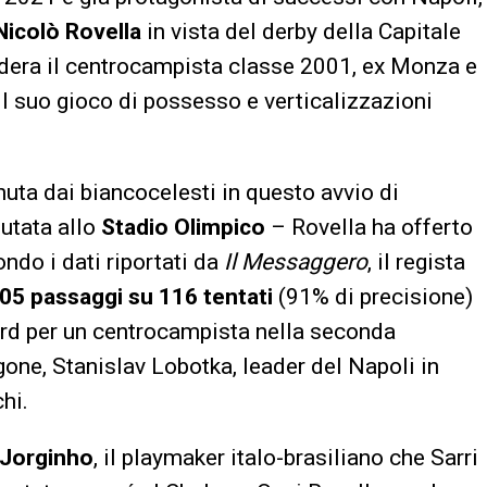
Nicolò Rovella
in vista del derby della Capitale
idera il centrocampista classe 2001, ex Monza e
il suo gioco di possesso e verticalizzazioni
enuta dai biancocelesti in questo avvio di
putata allo
Stadio Olimpico
– Rovella ha offerto
ondo i dati riportati da
Il Messaggero
, il regista
05 passaggi su 116 tentati
(91% di precisione)
ord per un centrocampista nella seconda
gone, Stanislav Lobotka, leader del Napoli in
hi.
Jorginho
, il playmaker italo-brasiliano che Sarri