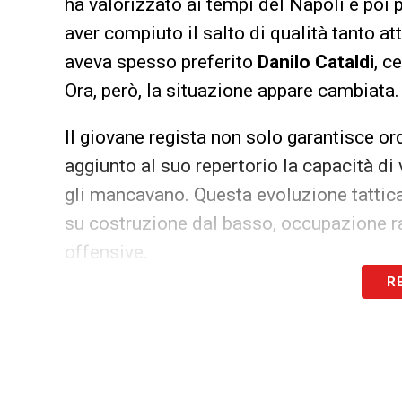
ha valorizzato ai tempi del Napoli e poi
aver compiuto il salto di qualità tanto att
aveva spesso preferito
Danilo Cataldi
, c
Ora, però, la situazione appare cambiata.
Il giovane regista non solo garantisce or
aggiunto al suo repertorio la capacità di
gli mancavano. Questa evoluzione tattica l
su costruzione dal basso, occupazione r
offensive.
R
Il recupero di Rovella per il derby non è
tassello strategico per affrontare al megl
un centrocampo guidato dal suo giovane re
incisività, elementi indispensabili per ri