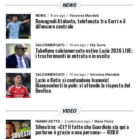
NEWS
NEWS
8 ore ago
Veronica Mandalà
Romagnoli Atalanta, telefonata tra Sarri e il
difensore centrale
CALCIOMERCATO
10 ore ago
Elia Serra
Tabellone calciomercato estivo Lazio 2026 LIVE:
i trasferimenti in entrata e in uscita
CALCIOMERCATO
10 ore ago
Veronica Mandalà
Lazio e Betis si contendono Ivanovic!
Biancocelesti in pole: si attende la risposta del
Benfica
VIDEO
HANNO DETTO
2 settimane ago
Maria Floris
Silvestrin: «Ct? Il fatto che Guardiola sia qui a
parlarne è grazie a una persona» – VIDEO