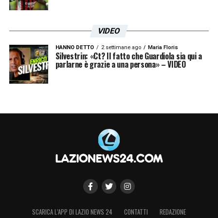
VIDEO
HANNO DETTO
2 settimane ago
Maria Floris
Silvestrin: «Ct? Il fatto che Guardiola sia qui a
parlarne è grazie a una persona» – VIDEO
SCARICA L’APP DI LAZIO NEWS 24
CONTATTI
REDAZIONE