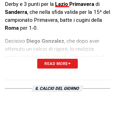
Derby e 3 punti per la
Lazio
Primavera
di
Sanderra
, che nella sfida valida per la 15^ del
campionato Primavera, batte i cugini della
Roma
per 1-0.
Decisivo
Diego Gonzalez
, che dopo aver
ottenuto un calcio di rigore, lo realizza
anche, regalando la vittoria ai biancocelesti.
READ MORE
LA PLAYLIST DELLE NOSTRE TOP NEWS
IL CALCIO DEL GIORNO