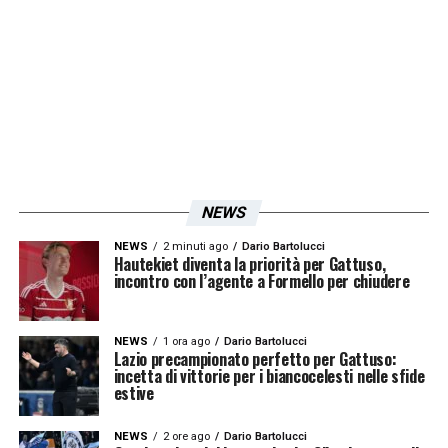
girone.
Abbiamo fame e è una grande
opportunità
. Ci siamo rinnovati, abbiamo
tanti nuovi giocatori e sarà un bello stimolo
per tanti giovani giocare in Europa contro
queste squadre che sono forti. Sono partite
molto importanti per noi
»
NEWS
LA PLAYLIST DELLE NOSTRE TOP NEWS
NEWS
2 minuti ago
Dario Bartolucci
Hautekiet diventa la priorità per Gattuso,
incontro con l’agente a Formello per chiudere
NEWS
1 ora ago
Dario Bartolucci
Lazio precampionato perfetto per Gattuso:
incetta di vittorie per i biancocelesti nelle sfide
estive
NEWS
2 ore ago
Dario Bartolucci