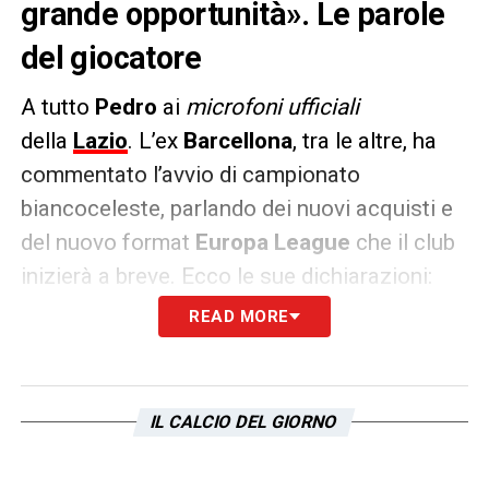
grande opportunità». Le parole
del giocatore
A tutto
Pedro
ai
microfoni ufficiali
della
Lazio
. L’ex
Barcellona
, tra le altre, ha
commentato l’avvio di campionato
biancoceleste, parlando dei nuovi acquisti e
del nuovo format
Europa League
che il club
inizierà a breve. Ecco le sue dichiarazioni:
READ MORE
EUROPA LEAGUE –
«
Sarà bellissimo
questo
nuovo format, è molto diverso giocare
quattro partite in casa e quattro fuori.
IL CALCIO DEL GIORNO
Vedremo come fare. Sono tutte buone
squadre quelle che ci sono capitate al