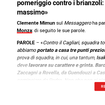
pomeriggio contro i brianzoli
massimo»
Clemente Mimun
sul
Messaggero
ha par
Monza
: di seguito le sue parole.
PAROLE
– «
Contro il Cagliari, squadra t
abbiamo
portato a casa tre punti prezio
prova di squadra, in cui, una tantum,
Isak
deve
lavorare su carattere e grinta. Baro
Zaccagni a Rovella, da Guendouzi a Cas
cominciare da Pedro. Non che non si sia 
R
stata ed è stata molto efficace. Si dirà 
sempre in emergenza tra infortunati, lung
condizioni mantenere, per ora, la quarta p