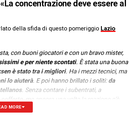
: «La concentrazione deve essere al
lato della sfida di questo pomeriggio
Lazio
osta, con buoni giocatori e con un bravo mister,
sissimi e per niente scontati
. È stata una buona
sen è stato tra i migliori
. Ha i mezzi tecnici, ma
ni lo aiuterà
. E poi hanno brillato i soliti:
da
tellanos
. Senza contare i subentrati, a
sofferto, ma ancora una volta la reazione c’è
EAD MORE
che la squadra manca di continuità. Vero, ma è
o degenti e, non di rado, squalificati. In queste
osizione, sia pure in coabitazione con i viola, sa