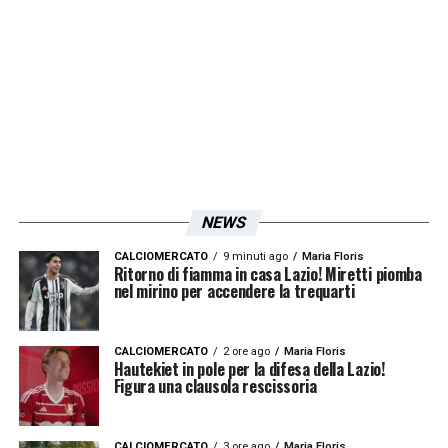
Iscriviti gratis alla nostra
Newsletter
ISCRIVIMI
Accetto la
Privacy Policy
NEWS
LA PLAYLIST DELLE NOSTRE TOP NEWS
CALCIOMERCATO
9 minuti ago
Maria Floris
Ritorno di fiamma in casa Lazio! Miretti piomba
nel mirino per accendere la trequarti
CALCIOMERCATO
2 ore ago
Maria Floris
Hautekiet in pole per la difesa della Lazio!
Figura una clausola rescissoria
CALCIOMERCATO
3 ore ago
Maria Floris