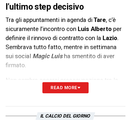
l’ultimo step decisivo
Tra gli appuntamenti in agenda di
Tare
, c’è
sicuramente l’incontro con
Luis Alberto
per
definire il rinnovo di contratto con la
Lazio
.
Sembrava tutto fatto, mentre in settimana
sui social
Magic Luis
ha smentito di aver
firmato.
Non sembra esserci preoccupazione tra le
READ MORE
parti però: i rapporti tra società ed agenti del
giocatore sono buoni e il rinnovo si farà
lasciando tutto invariato secondo il
Corriere
dello Sport
, con un adeguamento economico
IL CALCIO DEL GIORNO
fino a €3mln più bonus per altri 5 anni.